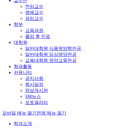
교수진
전임교수
명예교수
겸임교수
학부
교육과정
졸업 후 진로
대학원
일반대학원 식품영양학전공
일반대학원 임상영양전공
교육대학원 영양교육전공
학과활동
커뮤니티
공지사항
학사일정
정보게시판
SM뉴스
포토갤러리
모바일 메뉴 열기
전체 메뉴 열기
학과소개