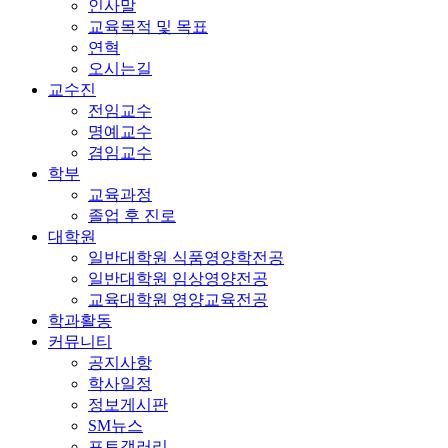
인사말
교육목적 및 목표
연혁
오시는길
교수진
전임교수
명예교수
겸임교수
학부
교육과정
졸업 후 진로
대학원
일반대학원 식품영양학전공
일반대학원 임상영양전공
교육대학원 영양교육전공
학과활동
커뮤니티
공지사항
학사일정
정보게시판
SM뉴스
포토갤러리