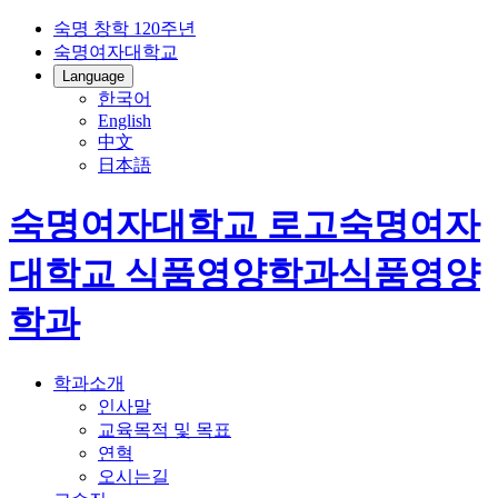
숙명 창학 120주년
숙명여자대학교
Language
한국어
English
中文
日本語
숙명여자대학교 로고
숙명여자
대학교
식품영양학과
식품영양
학과
학과소개
인사말
교육목적 및 목표
연혁
오시는길