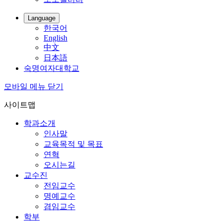
Language
한국어
English
中文
日本語
숙명여자대학교
모바일 메뉴 닫기
사이트맵
학과소개
인사말
교육목적 및 목표
연혁
오시는길
교수진
전임교수
명예교수
겸임교수
학부